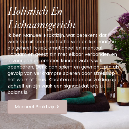
Holistisch En
Lichaamsgericht
Ik
ben
Manueel Praktizijn
, wat betekent dat ik
werk
vanuit een holistische visie en kijk naar jou
als geheel: fysiek, emotioneel én mentaal.
L
ichaam en geest zijn met elkaar verbonden en
ervaringen en emoties kunnen
zich
fysiek
openbaren.
Denk aan spier- en gewrichtspijn
als
gevolg van verkrampte spieren door stress
op
het werk of thuis
.
K
lachten staan
dus
zelden op
zichzel
f en zijn
vaak een signaal
dat
iets
uit
balans is
.
Manueel Praktizijn