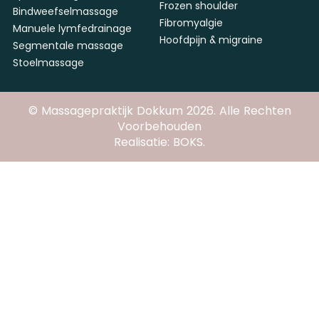
Frozen shoulder
Bindweefselmassage
Fibromyalgie
Manuele lymfedrainage
Hoofdpijn & migraine
Segmentale massage
Stoelmassage
© Massagepraktijk Dokkum 2026. Alle Rechten
Voorbehouden
Realisatie: BOKS.