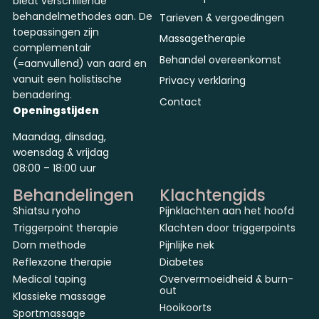
biedt verschillende
behandelmethodes aan. De
Tarieven & vergoedingen
toepassingen zijn
Massagetherapie
complementair
Behandel overeenkomst
(=aanvullend) van aard en
vanuit een holistische
Privacy verklaring
benadering.
Contact
Openingstijden
Maandag, dinsdag,
woensdag & vrijdag
08:00 – 18:00 uur
Behandelingen
Klachtengids
Shiatsu ryoho
Pijnklachten aan het hoofd
Triggerpoint therapie
Klachten door triggerpoints
Dorn methode
Pijnlijke nek
Reflexzone therapie
Diabetes
Medical taping
Oververmoeidheid & burn-
out
Klassieke massage
Hooikoorts
Sportmassage